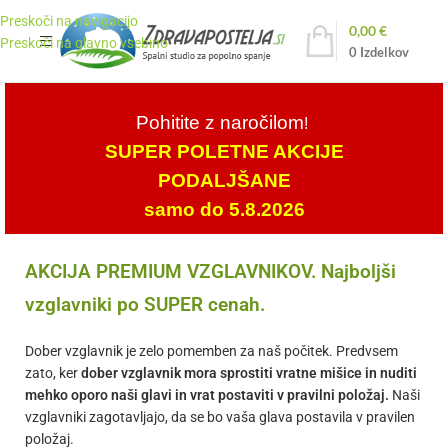
Preskoči na navigacijo
0,00
€
Preskoči na glavno vsebino
0
Izdelkov
Pohitite z naročilom
!
SUPER POLETNE AKCIJE
PODALJŠANE
samo do 5.8.2026
AKCIJA PREMIUM VZGLAVNIKOV. Najboljši
vzglavniki po SUPER cenah.
Dober vzglavnik je zelo pomemben za naš počitek. Predvsem
zato, ker
dober vzglavnik mora sprostiti vratne mišice in nuditi
mehko oporo naši glavi in vrat postaviti v pravilni položaj.
Naši
vzglavniki zagotavljajo, da se bo vaša glava postavila v pravilen
položaj.