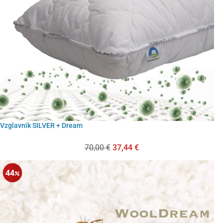
Vzglavnik SILVER + Dream
70,00
€
37,44
€
44