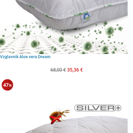
Vzglavnik Aloe vera Dream
68,00
€
35,36
€
47