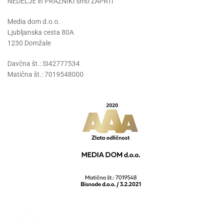
NEDELJE in PRAZNIKI smo ZAPRTI
Media dom d.o.o.
Ljubljanska cesta 80A
1230 Domžale
Davčna št.: SI42777534
Matična št.: 7019548000