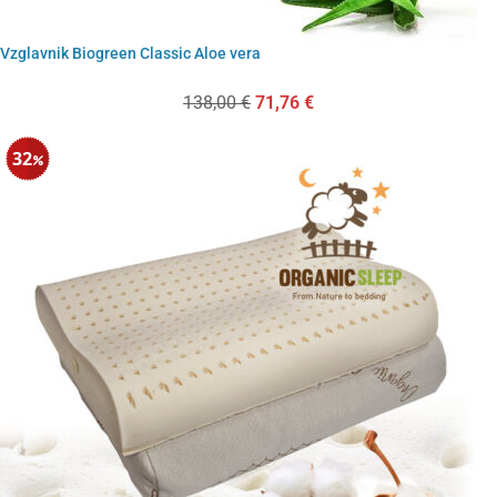
Vzglavnik Biogreen Classic Aloe vera
138,00
€
71,76
€
32