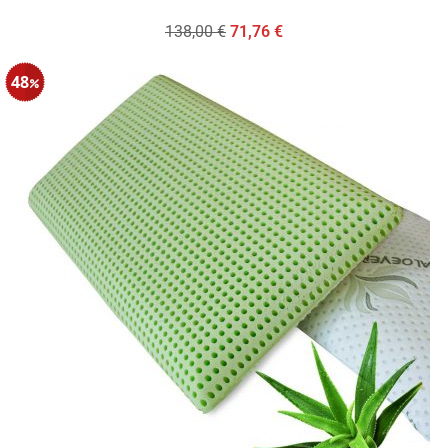
138,00
€
71,76
€
48