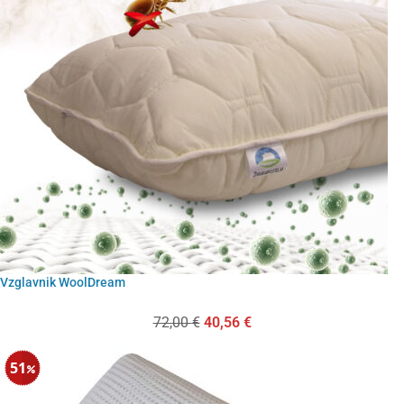
Vzglavnik WoolDream
72,00
€
40,56
€
51